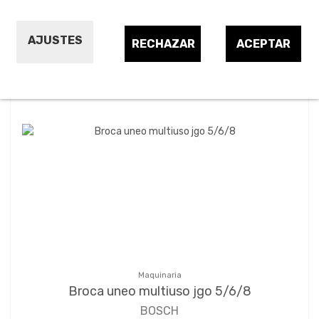
AJUSTES
RECHAZAR
ACEPTAR
Ordenar por:
24
1
2
3
…
6
Maquinaria
Broca uneo multiuso jgo 5/6/8
BOSCH