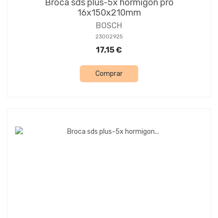
Broca sds plus-5x hormigon pro
16x150x210mm
BOSCH
23002925
17,15 €
Comprar