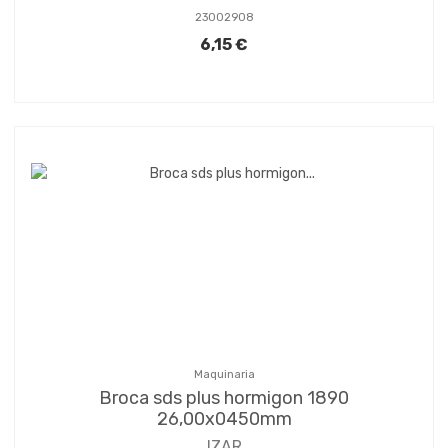
23002908
6,15 €
Maquinaria
Broca sds plus hormigon 1890
26,00x0450mm
IZAR