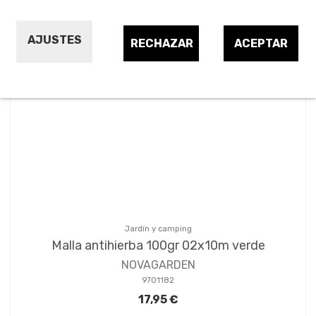
Ordenar por:
21
AJUSTES
RECHAZAR
ACEPTAR
Jardín y camping
Malla antihierba 100gr 02x10m verde
NOVAGARDEN
9701182
17,95 €